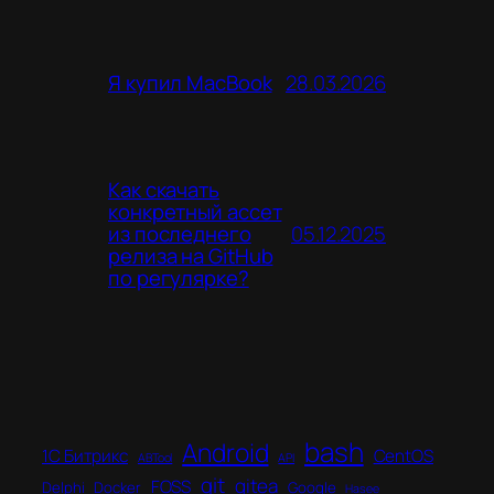
28.03.2026
Я купил MacBook
Как скачать
конкретный ассет
05.12.2025
из последнего
релиза на GitHub
по регулярке?
bash
Android
1C Битрикс
CentOS
ABTool
API
git
gitea
FOSS
Delphi
Docker
Google
Hasee