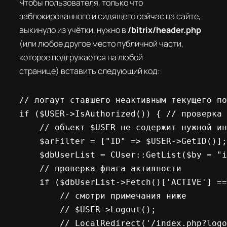
Чтобы пользователя, только что
заблокированного и сидящего сейчас на сайте,
выкинуло из учётки, нужно в
/bitrix/header.php
(или любое другое место публичной части,
которое подгружается на любой
странице) вставить следующий код:
// логаут ставшего неактивным текущего по
if ($USER->IsAuthorized()) { // проверка 
    // объект $USER не содержит нужной ин
    $arFilter = ["ID" => $USER->GetID()];

    $dbUserList = CUser::GetList($by = "i
    // проверка флага активности

    if ($dbUserList->Fetch()['ACTIVE'] ==
        // смотри примечания ниже

        // $USER->Logout();

        // LocalRedirect('/index.php?logo