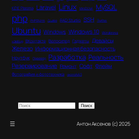
Linux
MySQL
Laravel
KDE Plasma
MiniDLNA
php
SSH
RAD Studio
PHPStorm
Quake
Twitter
Ubuntu
Windows 10
Windows
Wordpress
Девайсы
ВКонтакте
Велосипед
Гаджеты
xdebug
Железо
Информационная безопасность
Разработка
Реальность
Ноутбук
Перевод
Резервирование
Софт
Флейм
Ремонт
Фотография и фототехника
околоNAS
Поиск
Поиск
Антон Аксенов (с) 2025