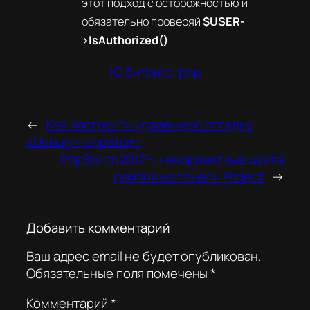
этот подход с осторожностью и
обязательно проверяй
$USER-
>IsAuthorized()
1C Битрикс
php
←
Как настроить удалённую отладку
xDebug + phpStorm
PhpStorm 2017+: некорректные цвета
файлов на панели Project
→
Добавить комментарий
Ваш адрес email не будет опубликован.
Обязательные поля помечены
*
Комментарий
*