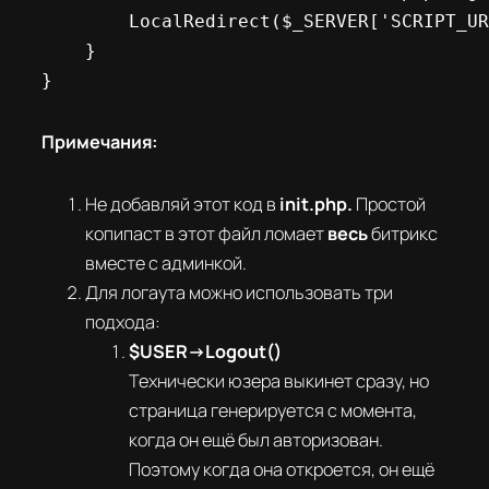
        LocalRedirect($_SERVER['SCRIPT_UR
    }

}
Примечания:
Не добавляй этот код в
init.php.
Простой
копипаст в этот файл ломает
весь
битрикс
вместе с админкой.
Для логаута можно использовать три
подхода:
$USER->Logout()
Технически юзера выкинет сразу, но
страница генерируется с момента,
когда он ещё был авторизован.
Поэтому когда она откроется, он ещё