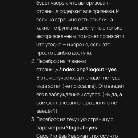
будет уверен, что авторизован —
страница содержит все признаки. И
если на странице есть ссылки на
какие-то функции, доступные только
авторизованным, то может произойти
что угодно — и хорошо, если это
просто ошибка доступа.
Переброс на главную
страницу
/index.php?logout=yes
В этом случае юзер попадёт не туда,
куда хотел (не по ссылке). Это введёт
его в заблуждение и ступор. (Ну да, а
сам факт внезапного разлогина не
введёт?)
Переброс на текущую страницу с
параметром
?logout=yes
Самый клёвый вариант, потому что