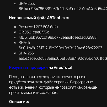
SHA-256:
6614cd964786639089d1fb6e9dc22e10414a6d5a4
Исполняемый файл ABTool.exe:
Размер: 1 207 808 байт
CRC32: cae0f73c
MD5: 66b957cdf986c772eaaafcee0ad02988
SHA-1:
6c0dc46c281317d6e290cf0d2b1704c628b72207
SHA-256:
ae5e3ace50c588e8ac06ef58687190d936d7c01fcd
Результат проверки
на VirusTotal
Перед полным переходом на новую версию
придётся почитать файл справки. В программе
есть изменения, которые не позволят как раньше
просто заменить exe-файл.
Описание: