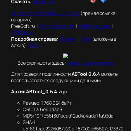
Скачать:
abtool.ru/?
dl_name=064/ABTool_0.6.4.zip
(прямая ссылка
на архив)
FreeSoft.ru |
Soft.OSzone.net
|
SoftPortal.com
|
SoftOut.ru
Подробная справка:
Онлайн
|
CHM
(вложена в
архив) |
PDF
Все скриншоты здесь:
abtool.ru/screenshots
Для проверки подлинности
ABTool 0.6.4
можете
воспользоваться следующими данными:
Архив ABTool_0.6.4.zip:
Размер: 1 768 024 байт
CRC32: 6e60d3b9
MD5: 19f7c56f301acad12ad4a4ada71a93da
SHA-1:
c5f69fbab2226d87b20bff872d0b65627c173372