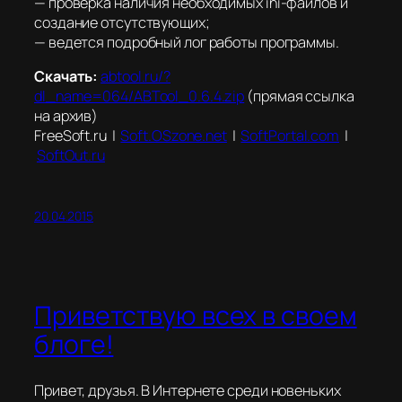
— проверка наличия необходимых ini-файлов и
создание отсутствующих;
— ведется подробный лог работы программы.
Скачать:
abtool.ru/?
dl_name=064/ABTool_0.6.4.zip
(прямая ссылка
на архив)
FreeSoft.ru |
Soft.OSzone.net
|
SoftPortal.com
|
SoftOut.ru
20.04.2015
Приветствую всех в своем
блоге!
Привет, друзья. В Интернете среди новеньких