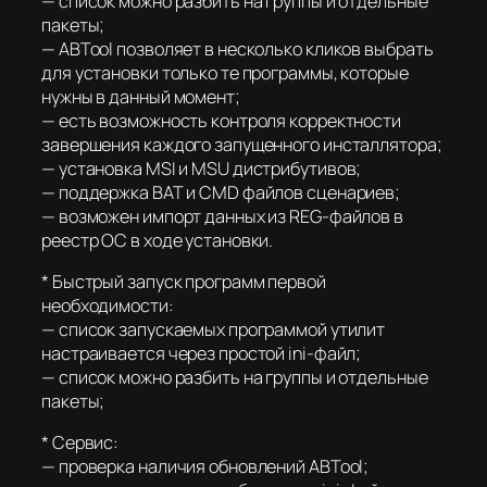
— список можно разбить на группы и отдельные
пакеты;
— ABTool позволяет в несколько кликов выбрать
для установки только те программы, которые
нужны в данный момент;
— есть возможность контроля корректности
завершения каждого запущенного инсталлятора;
— установка MSI и MSU дистрибутивов;
— поддержка BAT и CMD файлов сценариев;
— возможен импорт данных из REG-файлов в
реестр ОС в ходе установки.
* Быстрый запуск программ первой
необходимости:
— список запускаемых программой утилит
настраивается через простой ini-файл;
— список можно разбить на группы и отдельные
пакеты;
* Сервис:
— проверка наличия обновлений ABTool;