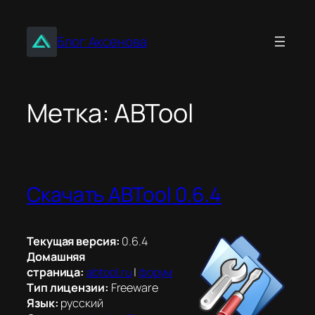
Перейти
к
Блог Аксенова
содержимому
Метка:
ABTool
Скачать ABTool 0.6.4
Текущая версия:
0.6.4
Домашняя
страница:
abtool.ru
|
форум
Тип лицензии:
Freeware
Язык:
русский