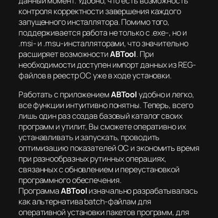
данный момент. Удобно, что есть возможность
контроля корректности завершения каждого
запущенного инсталлятора. Помимо того,
поддерживается работа не только с .exe-, но и
.msi- и .msu-инсталляторами, что значительно
расширяет возможности
ABTool
. При
необходимости доступен импорт данных из REG-
файлов в реестр ОС уже в ходе установки.
Работать с приложением
ABTool
удобно и легко,
все функции интуитивно понятны. Теперь, всего
лишь один раз создав базовый каталог своих
программ и утилит, Вы сможете оперативно их
устанавливать и запускать, проводить
оптимизацию показателей ОС и экономить время
при разнообразных рутинных операциях,
связанных с обновлением и переустановкой
программного обеспечения.
Программа
ABTool
изначально разрабатывалась
как альтернатива batch-файлам для
оперативной установки пакетов программ, для