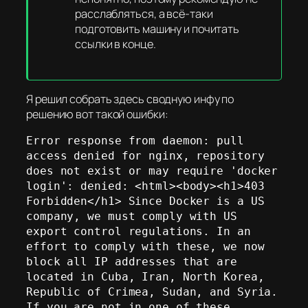
расслабляться, а всё-таки
подготовить машину и почитать
ссылки в конце.
Я решил собрать здесь сводную инфу по
решению вот такой ошибки:
Error response from daemon: pull 
access denied for nginx, repository 
does not exist or may require 'docker 
login': denied: <html><body><h1>403 
Forbidden</h1> Since Docker is a US 
company, we must comply with US 
export control regulations. In an 
effort to comply with these, we now 
block all IP addresses that are 
located in Cuba, Iran, North Korea, 
Republic of Crimea, Sudan, and Syria. 
If you are not in one of these 