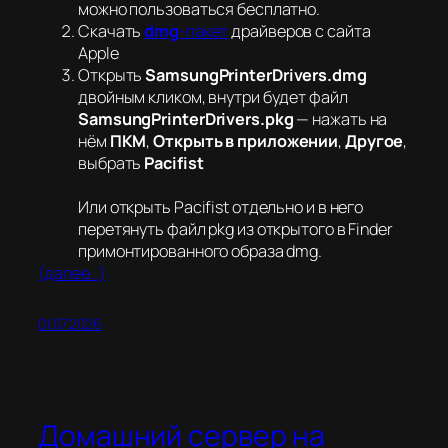
можно пользоваться бесплатно.
Скачать
dmg
-пакет
драйверов с сайта
Apple
Открыть
SamsungPrinterDrivers.dmg
двойным кликом, внутри будет файл
SamsungPrinterDrivers.pkg
— нажать на
нём
ПКМ
,
Открыть в приложении
,
Другое
,
выбрать
Pacifist
Или открыть Pacifist отдельно и в него
перетянуть файл pkg из открытого в Finder
примонтированного образа dmg.
(далее…)
01.07.2026
Домашний сервер на