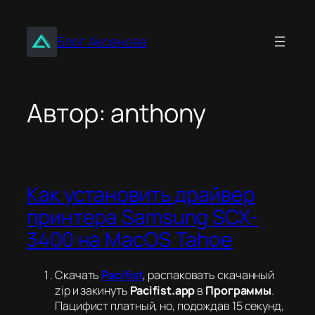
Перейти
к
Блог Аксенова
содержимому
Автор:
anthony
Как установить драйвер
принтера Samsung SCX-
3400 на MacOS Tahoe
Скачать
Pacifist
, распаковать скачанный
zip и закинуть
Pacifist.app
в
Программы
.
Пацифист платный, но, подождав 15 секунд,