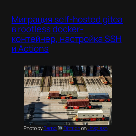
Миграция self-hosted gitea
в rootless docker-
контейнер, настройка SSH
и Actions
Photo by
Bernd
Dittrich
on
Unsplash