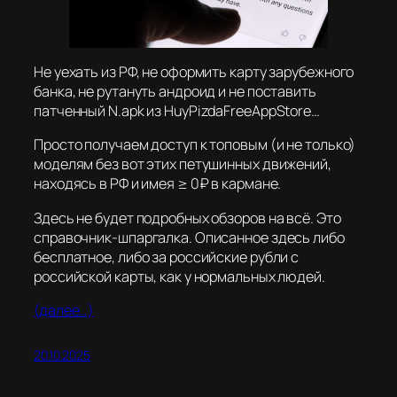
Не уехать из РФ, не оформить карту зарубежного
банка, не рутануть андроид и не поставить
патченный N.apk из HuyPizdaFreeAppStore…
Просто получаем доступ к топовым (и не только)
моделям без вот этих петушинных движений,
находясь в РФ и имея ≥ 0₽ в кармане.
Здесь не будет подробных обзоров на всё. Это
справочник-шпаргалка. Описанное здесь либо
бесплатное, либо за российские рубли с
российской карты, как у нормальных людей.
(далее…)
20.10.2025