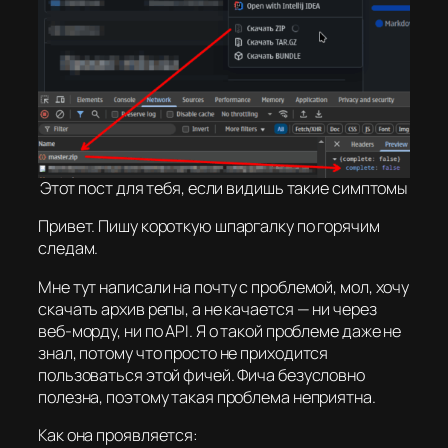
Этот пост для тебя, если видишь такие симптомы
Привет. Пишу короткую шпаргалку по горячим
следам.
Мне тут написали на почту с проблемой, мол, хочу
скачать архив репы, а не качается — ни через
веб-морду, ни по API. Я о такой проблеме даже не
знал, потому что просто не приходится
пользоваться этой фичей. Фича безусловно
полезна, поэтому такая проблема неприятна.
Как она проявляется: