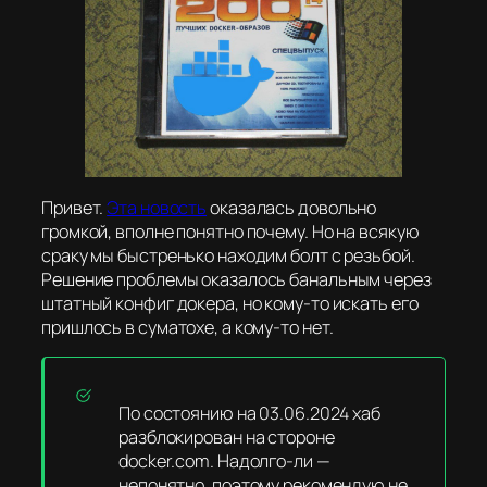
Привет.
Эта новость
оказалась довольно
громкой, вполне понятно почему. Но на всякую
сраку мы быстренько находим болт с резьбой.
Решение проблемы оказалось банальным через
штатный конфиг докера, но кому-то искать его
пришлось в суматохе, а кому-то нет.
По состоянию на 03.06.2024 хаб
разблокирован на стороне
docker.com. Надолго-ли —
непонятно, поэтому рекомендую не