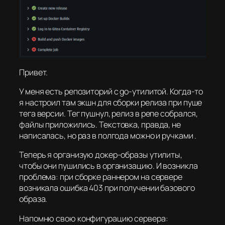
Привет.
У меня есть репозиторий с go-утилитой. Когда-то
я настроил там экшн для сборки релиза при пуше
тега версии. Тег пушнул, релиз в репе собрался,
файлы приложились. Текстовка, правда, не
написалась, но раз в полгода можно и ручками .
Теперь я организую докер-образы утилиты,
чтобы они пушились в организацию. И возникла
проблема: при сборке раннером на сервере
возникала ошибка 403 при получении базового
образа.
Напомню свою конфигурацию сервера: