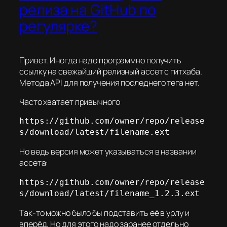
релиза на GitHub по
регулярке?
Привет. Иногда надо программно получить
ссылку на свежайший релизный ассет с гитхаба.
Метода API для получения последнего тега нет.
Часто хватает привычного
https://github.com/owner/repo/release
s/download/latest/filename.ext
Но ведь версия может указываться в названии
ассета:
https://github.com/owner/repo/release
s/download/latest/filename_1.2.3.ext
Так-то можно было бы подставить её в урлу и
вперёд. Но для этого надо заранее отдельно