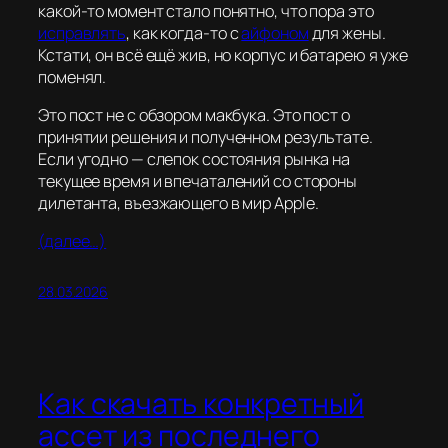
какой-то момент стало понятно, что пора это
исправлять
, как когда-то с
айфоном
для жены.
Кстати, он всё ещё жив, но корпус и батарею я уже
поменял.
Это пост не с обзором макбука. Это пост о
принятии решения и полученном результате.
Если угодно — слепок состояния рынка на
текущее время и впечаталений со стороны
дилетанта, въезжающего в мир Apple.
(далее…)
28.03.2026
Как скачать конкретный
ассет из последнего