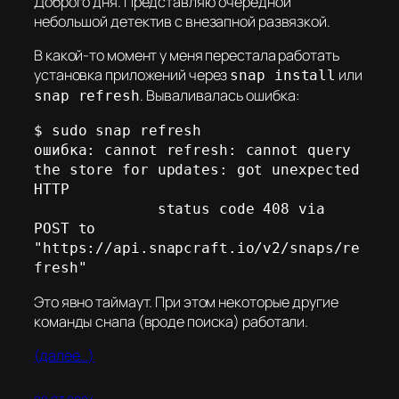
Доброго дня. Представляю очередной
небольшой детектив с внезапной развязкой.
В какой-то момент у меня перестала работать
установка приложений через
или
snap install
. Вываливалась ошибка:
snap refresh
$ sudo snap refresh

ошибка: cannot refresh: cannot query 
the store for updates: got unexpected 
HTTP

              status code 408 via 
POST to 
"https://api.snapcraft.io/v2/snaps/re
fresh"
Это явно таймаут. При этом некоторые другие
команды снапа (вроде поиска) работали.
(далее…)