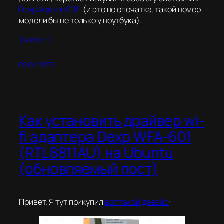
Dexp Aquilon O111
(и это не опечатка, такой номер
модели бы не только у ноутбука).
(далее…)
09.04.2023
Как установить драйвер wi-
fi адаптера Dexp WFA-601
(RTL8811AU) на Ubuntu
(обновляемый пост)
Привет. Я тут прикупил
вот такой девайс
: