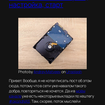
настройка, старт
Photo by
Andrey Matveev
on
Unsplash
Привет. Вообще, я не хотел писать пост об этом
сюда, потому что в сети уже навалом такого
добра, повторяться не хочется. Да и в
моём
канале
уже есть некоторые выкладки по хештегу
#околоNAS
. Там, скорее, поток мыслей и