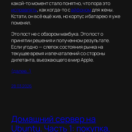
какой-то момент стало понятно, что пора это
исправлять
, как когда-то с
айфоном
для жены.
Кстати, он всё ещё жив, но корпус и батарею я уже
поменял.
Это пост не с обзором макбука. Это пост о
принятии решения и полученном результате.
Если угодно — слепок состояния рынка на
текущее время и впечаталений со стороны
дилетанта, въезжающего в мир Apple.
(далее…)
28.03.2026
Домашний сервер на
Ubuntu. Часть 1: покупка,