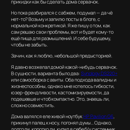
прикидки как бы сделать дома сервачок.
Но пока разбирался с сабжем, подумал — да чё
нет-то? Возьму и запилю посты в блоге, с
нормальной конкретикой. Я же пишу о том, как
сам решаю свои проблемы, вот и будет кому-то
ещё пища для размышлений. И себе будущему,
чтобы не забыть.
Зачин, как я люблю, небольшой предысторией.
Я давно возжелал домой какой-нибудь сервачок.
В сущности, варианта было два:
Synology DS220+
или самосборка с авиты. Оба подхода валидны и
жизнеспособны, однако мне хотелось гибкости,
юзер-френдливости, кастомизируемости, да
подешевше и чтоб компактно. Это, знаешь ли,
сложно совместить.
Дома валялся еле живой ноутбук
HP Pavilion G6
,
прикинул
палец
к носу, погонял думы… Однако,
долго ли, коротко ли, купил я себе б/у системник