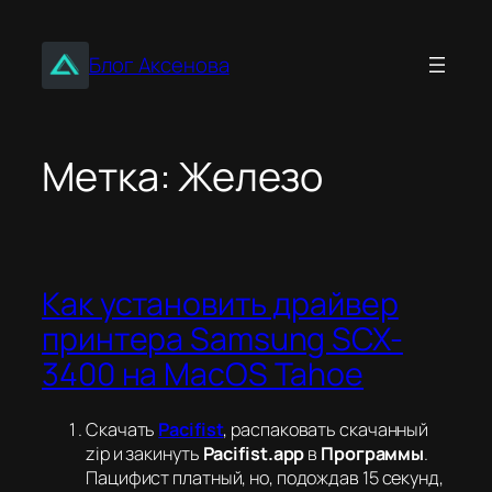
Перейти
к
Блог Аксенова
содержимому
Метка:
Железо
Как установить драйвер
принтера Samsung SCX-
3400 на MacOS Tahoe
Скачать
Pacifist
, распаковать скачанный
zip и закинуть
Pacifist.app
в
Программы
.
Пацифист платный, но, подождав 15 секунд,