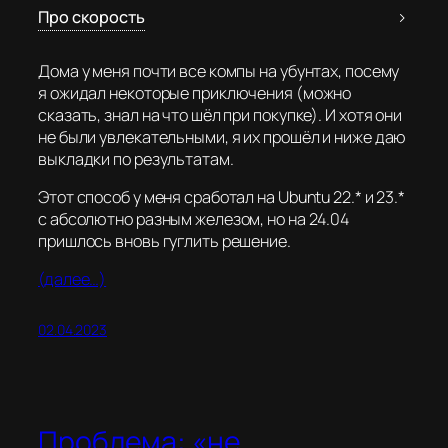
Про скорость
Дома у меня почти все компы на убунтах, посему
я ожидал некоторые приключения (можно
сказать, знал на что шёл при покупке). И хотя они
не были увлекательными, я их прошёл и ниже даю
выкладки по результатам.
Этот способ у меня сработал на Ubuntu 22.* и 23.*
с абсолютно разным железом, но на 24.04
пришлось вновь гуглить решение.
(далее…)
02.04.2023
Проблема: «не