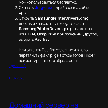
можно пользоваться бесплатно.
Скачать
dmg
-пакет
драйверов с сайта
Apple
Открыть
SamsungPrinterDrivers.dmg
двойным кликом, внутри будет файл
SamsungPrinterDrivers.pkg
— нажать на
нём
ПКМ
,
Открыть в приложении
,
Другое
,
выбрать
Pacifist
Или открыть Pacifist отдельно и в него
перетянуть файл pkg из открытого в Finder
примонтированного образа dmg.
(далее…)
01.07.2026
Домашний сервер на