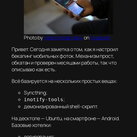
Photo by
Vitalii Khodzinskyi
on
Unsplash
Привет. Сегодня заметка о том, как я настроил
бекапинг мобильных фоток. Механизм прост,
обкатан и проверен месяцами работы, так что
описываю как есть.
Всё базируется на нескольких простых вещах:
Syncthing;
;
inotify-tools
демонизированный shell-скрипт.
На десктопе — Ubuntu, на смартфоне — Android.
Базовые хотелки:
логирование;