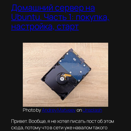
Домашний сервер на
Ubuntu. Часть 1: покупка,
настройка, старт
Photo by
Andrey Matveev
on
Unsplash
Привет. Вообще, я не хотел писать пост об этом
сюда, потому что в сети уже навалом такого