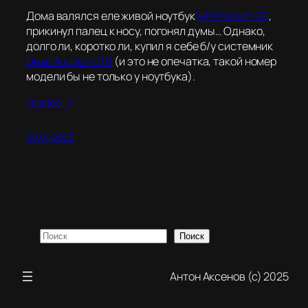
Дома валялся еле живой ноутбук
HP Pavilion G6
,
прикинул
палец
к носу, погонял думы… Однако,
долго ли, коротко ли, купил я себе б/у системник
Dexp Aquilon O111
(и это не опечатка, такой номер
модели бы не только у ноутбука).
(далее…)
09.04.2023
Поиск
Поиск
Антон Аксенов (с) 2025