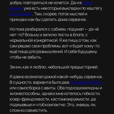
добра, повторяться не хочется. Да и в
моём
канале
уже есть некоторые выкладки по хештегу
#околоNAS
. Там, скорее, поток мыслей и
прикидки как бы сделать дома сервачок.
Но пока разбирался с сабжем, подумал — да чё
нет-то? Возьму и запилю посты в блоге, с
нормальной конкретикой. Я же пишу о том, как
сам решаю свои проблемы, вот и будет кому-то
ещё пища для размышлений. И себе будущему,
чтобы не забыть.
Зачин, как я люблю, небольшой предысторией.
Я давно возжелал домой какой-нибудь сервачок.
В сущности, варианта было два:
Synology DS220+
или самосборка с авиты. Оба подхода валидны и
жизнеспособны, однако мне хотелось гибкости,
юзер-френдливости, кастомизируемости, да
подешевше и чтоб компактно. Это, знаешь ли,
сложно совместить.