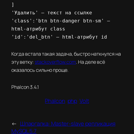
]

'Удалить' — текст на ссылке

'class':'btn btn-danger btn-sm' — 
html-атрибут class

'id':'del_btn' — html-атрибут id
Когда встала такая задача, быстро наткнулся на
эту ветку:
stackoverflow.com
. На деле всё
оказалось сильно проще.
Phalcon 3.4.1
Phalcon
php
Volt
←
Шпаргалка: Master-slave репликация
MySQL 5.7