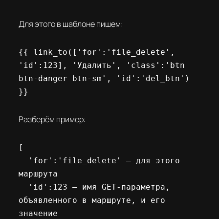
Для этого в шаблоне пишем:
{{ link_to(['for':'file_delete', 
'id':123], 'Удалить', 'class':'btn 
btn-danger btn-sm', 'id':'del_btn') 
}}
Разберём пример:
[

  'for':'file_delete' — для этого 
маршрута

  'id':123 — имя GET-параметра, 
объявленного в маршруте, и его 
значение
