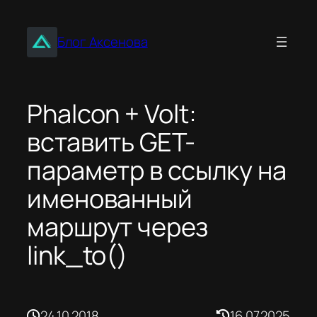
Перейти
к
Блог Аксенова
содержимому
Phalcon + Volt:
вставить GET-
параметр в ссылку на
именованный
маршрут через
link_to()
24.10.2018
16.07.2025