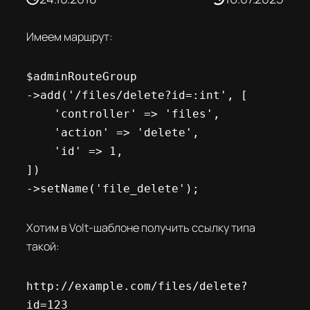
Имеем маршрут:
$adminRouteGroup

->add('/files/delete?id=:int', [

    'controller' => 'files',

    'action' => 'delete',

    'id' => 1,

])

->setName('file_delete');
Хотим в Volt-шаблоне получить ссылку типа
такой:
http://example.com/files/delete?
id=123