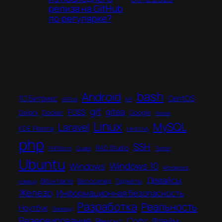
релиза на GitHub
по регулярке?
bash
Android
1C Битрикс
CentOS
ABTool
API
git
gitea
FOSS
Delphi
Docker
Google
Hasee
Linux
MySQL
Laravel
KDE Plasma
MiniDLNA
php
SSH
RAD Studio
PHPStorm
Quake
Twitter
Ubuntu
Windows 10
Windows
Wordpress
Девайсы
ВКонтакте
Велосипед
Гаджеты
xdebug
Железо
Информационная безопасность
Разработка
Реальность
Ноутбук
Перевод
Резервирование
Софт
Флейм
Ремонт