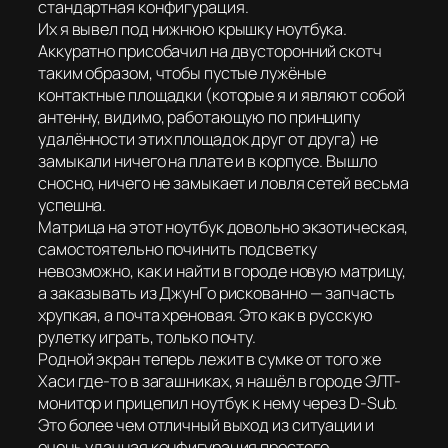
стандартная конфигурация.
Их я вывел под нижнюю крышку ноутбука.
Аккуратно присобачил на двусторонний скотч
таким образом, чтобы пустые лужёные
контактные площадки (которые я и являют собой
антенну, видимо, работающую по принципу
удалённости этих площадок друг от друга) не
замыкали ничего на плате и в корпусе. Вышло
сносно, ничего не замыкает и ловля сетей весьма
успешна.
Матрица на этот ноутбук довольно экзотическая,
самостоятельно починить подсветку
невозможно, как и найти в городе новую матрицу,
а заказывать из ДжунГо рискованно — запчасть
хрупкая, а почта хреновая. Это как в русскую
рулетку играть, только почту.
Родной экран теперь лежит в сумке от того же
Хаси где-то в загашниках, я нашёл в городе ЭЛТ-
монитор и прицепил ноутбук к нему через D-Sub.
Это более чем отличный выход из ситуации и
очень удачная конфигурация простого