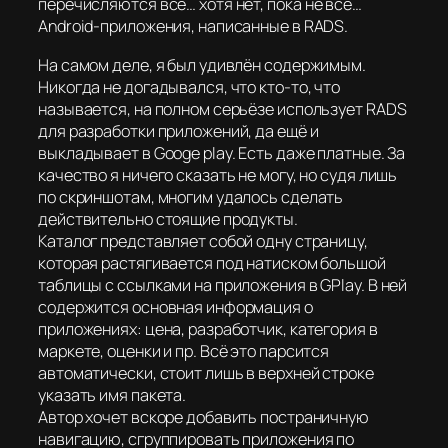
перечисляются все… хотя нет,
пока
не все…
Android-приложения, написанные в RADS.
На самом деле, я был удивлён содержимым.
Никогда не догадывался, что кто-то, что
называется, на полном серьёзе использует RADS
для разработки приложений, да ещё и
выкладывает в Googe play. Есть даже платные. За
качество я ничего сказать не могу, но судя лишь
по скриншотам, многим удалось сделать
действительно стоящие продукты.
Каталог представляет собой одну страницу,
которая растягивается под натиском большой
таблицы с ссылками на приложения в GPlay. В ней
содержится основная информация о
приложениях: цена, разработчик, категория в
маркете, оценки и пр. Всё это парсится
автоматически, стоит лишь в верхней строке
указать имя пакета.
Автор хочет вскоре добавить постраничную
навигацию, сгруппировать приложения по