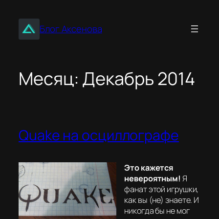
Перейти
к
Блог Аксенова
содержимому
Месяц:
Декабрь 2014
Quake на осциллографе
Это кажется
невероятным!
Я
фанат этой игрушки,
как вы (не) знаете. И
никогда бы не мог