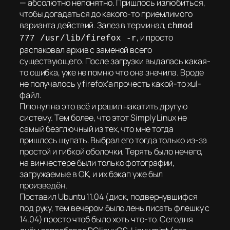
— абсолютно непонятно. Пришлось излюбиться,
чтобы догадаться до какого-то приемлимого
варианта действий. Залез в терминал,
chmod
, и просто
777 /usr/lib/firefox -r
распаковал архив с заменой всего
существующего. После загрузки выдалась какая-
то ошибка, уже не помню что она значила. Вроде
не получалось у firefox’a прочесть какой-то xul-
файл.
Плюнул на это всё и решил накатить другую
систему. Тем более, что этот Simply Linux не
самый безглючный из тех, что мне тогда
пришлось щупать. Выбрал его тогда только из-за
простой и гибкой оболочки. Терять было нечего,
на винчестере были только фотографии,
загружаемые в ОК, и их бэкап уже был
произведён.
Поставил Ubuntu 11.04 (диск, подвернувшифся
под руку, тем вечером было лень писать флешку с
14.04) просто чтоб было хоть что-то. Сегодня