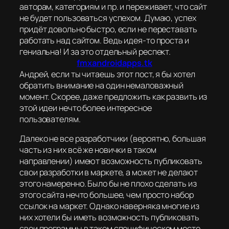
авторам, категориям и пр. и переживает, что сайт
не будет пользоваться успехом. Думаю, успех
придёт довольно быстро, если не переставать
работать над сайтом. Ведь идея-то проста и
гениальна! И за это отдельный респект.
fmxandroidapps.tk
Андрей, если ты читаешь этот пост, я бы хотел
обратить внимание на один немаловажный
момент. Скорее, даже предложить как развить из
этой идеи нечто более интересное
пользователям.
Далеко не все разработчики (вероятно, большая
часть из них всё же новички в таком
направлении) имеют возможность публиковать
свои разработки в маркете, а может не делают
этого намеренно. Было бы не плохо сделать из
этого сайта нечто большее, чем просто набор
ссылок на маркет. Однако наверняка многие из
них хотели бы иметь возможность публиковать
свои программы в таком специфическом месте,