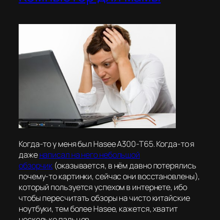
Когда-то у меня был Hasee A300-T65. Когда-то я
даже
написал на него небольшой
обзорчик
(оказывается, в нём давно потерялись
почему-то картинки, сейчас они восстановлены),
который пользуется успехом в интернете, ибо
чтобы пересчитать обзоры на чисто китайские
ноутбуки, тем более Hasee, кажется, хватит
несколько пальцев.