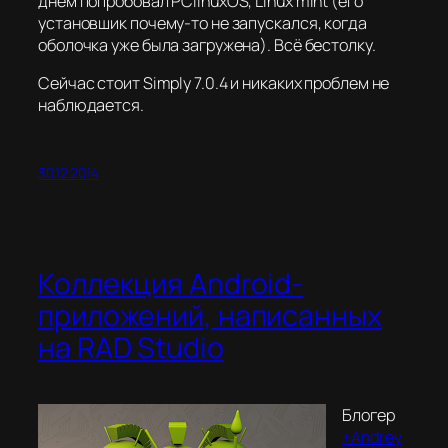
днём попробовал PClinuxOS, Linux mint (его
установшик почему-то не запускался, когда
оболочка уже была загружена). Всё бестолку.
Сейчас стоит Simply 7.0.4 и никаких проблем не
наблюдается.
30.12.2014
Коллекция Android-
приложений, написанных
на RAD Studio
Блогер
+Andrey