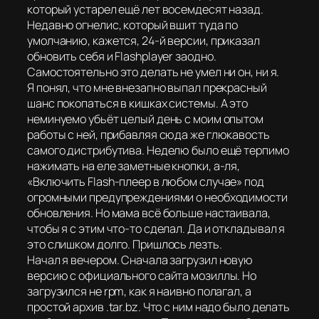
который устарел ещё лет восемдесят назад.
Недавно огнелис, который вшит туда по
умолчанию, кажется, 24-й версии, приказал
обновить себя и Flashplayer заодно.
Самостоятельно это делать не умел ни он, ни я.
Я понял, что мне внезапно выпал прекрасный
шанс покопаться в кишках системы. А это
неминуемо убьёт целый день с моим опытом
работы с ней, прибавляя сюда же глюкавость
самого дистрибутива. Неделю было ещё терпимо
нажимать на еле заметные кнопки, а-ля,
«Включить Flash-плеер в любом случае» под
огромными предупреждениями о необходимости
обновления. Но мама всё больше настаивала,
чтобы я с этим что-то сделал. Да и откладывал я
это слишком долго. Пришлось лезть.
Начал я вечером. Сначала загрузил новую
версию с официального сайта мозиллы. Но
загрузился не rpm, как я наивно полагал, а
простой архив .tar.bz. Что с ним надо было делать