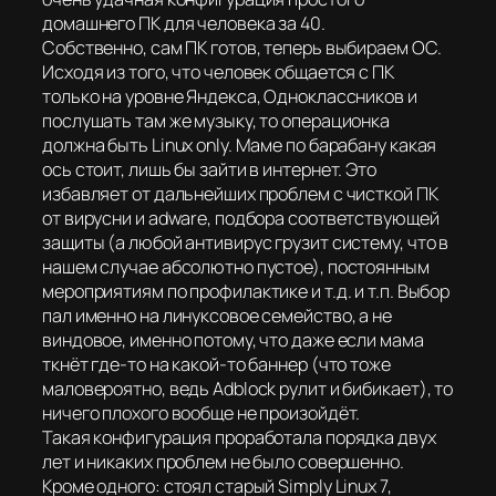
домашнего ПК для человека за 40.
Собственно, сам ПК готов, теперь выбираем ОС.
Исходя из того, что человек общается с ПК
только на уровне Яндекса, Одноклассников и
послушать там же музыку, то операционка
должна быть Linux only. Маме по барабану какая
ось стоит, лишь бы зайти в интернет. Это
избавляет от дальнейших проблем с чисткой ПК
от вирусни и adware, подбора соответствующей
защиты (а любой антивирус грузит систему, что в
нашем случае абсолютно пустое), постоянным
мероприятиям по профилактике и т.д. и т.п. Выбор
пал именно на линуксовое семейство, а не
виндовое, именно потому, что даже если мама
ткнёт где-то на какой-то баннер (что тоже
маловероятно, ведь Adblock рулит и бибикает), то
ничего плохого вообще не произойдёт.
Такая конфигурация проработала порядка двух
лет и никаких проблем не было совершенно.
Кроме одного: стоял старый Simply Linux 7,