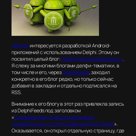
Yefimov
интересуется разработкой Android-
приложений с использованием Delphi. Этому он
посвятил целый блог:
delphifmandroid.blogspot.ru
.
Я слежу за многими блогами делфи-тематики, в
том числе и его, через
DelphiFeeds
, заходил
конкретно в его блог редко, но только сейчас
добавил в закладки и отдельно подписался на
RSS.
Внимание к его блогу в этот раз привлекла запись
из DelphiFeeds под заголовком
«
Собираем базу Android приложений
разработанных с использованием RAD Studio
».
Оказывается, он открыл отдельную страницу, где