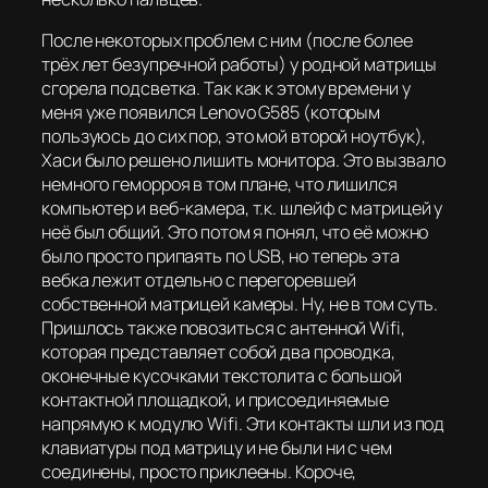
После некоторых проблем с ним (после более
трёх лет безупречной работы) у родной матрицы
сгорела подсветка. Так как к этому времени у
меня уже появился Lenovo G585 (которым
пользуюсь до сих пор, это мой второй ноутбук),
Хаси было решено лишить монитора. Это вызвало
немного геморроя в том плане, что лишился
компьютер и веб-камера, т.к. шлейф с матрицей у
неё был общий. Это потом я понял, что её можно
было просто припаять по USB, но теперь эта
вебка лежит отдельно с перегоревшей
собственной матрицей камеры. Ну, не в том суть.
Пришлось также повозиться с антенной Wifi,
которая представляет собой два проводка,
оконечные кусочками текстолита с большой
контактной площадкой, и присоединяемые
напрямую к модулю Wifi. Эти контакты шли из под
клавиатуры под матрицу и не были ни с чем
соединены, просто приклеены. Короче,