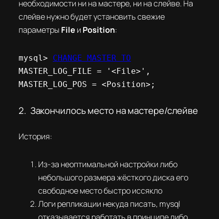
необходимости ни на мастере, ни на слейве. На
слейве нужно будет установить свежие
параметры
File
и
Position
:
mysql> 
CHANGE MASTER TO
MASTER_LOG_FILE = '<File>', 
MASTER_LOG_POS = <Position>;
2. Закончилось место на мастере/слейве
История:
Из-за неоптимальной настройки либо
небольшого размера жёсткого диска его
свободное место быстро иссякло
Логи репликации некуда писать, mysql
отказывается работать в принципе либо