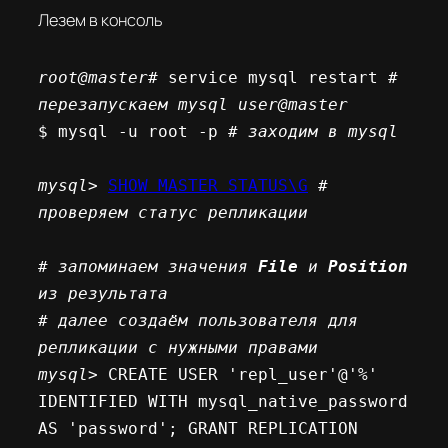
Лезем в консоль
root@master
# service mysql restart 
# 
перезапускаем mysql
user@master
$ mysql -u root -p 
# заходим в mysql
mysql
> 
SHOW MASTER STATUS\G
 # 
проверяем статус репликации
# запоминаем значения 
File
 и 
Position
из результата
# далее создаём пользователя для 
репликации с нужными правами
mysql
> CREATE USER 'repl_user'@'%' 
IDENTIFIED WITH mysql_native_password 
AS 'password'; GRANT REPLICATION 