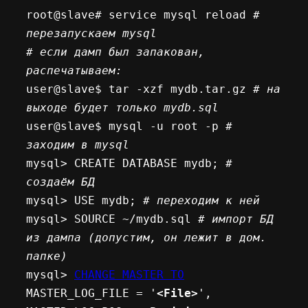
root@slave# service mysql reload 
# 
перезапускаем mysql 
# если дамп был запакован, 
распечатываем:
user@slave$ tar -xzf mydb.tar.gz
 # на 
выходе будет только mydb.sql
user@slave$ mysql -u root -p 
# 
заходим в mysql 
mysql> CREATE DATABASE mydb;
 # 
создаём БД 
mysql> USE mydb; 
# переходим к ней 
mysql> SOURCE ~/mydb.sql
 # импорт БД 
из дампа (допустим, он лежит в дом. 
папке) 
mysql> 
CHANGE MASTER TO
MASTER_LOG_FILE = '
<File>
', 