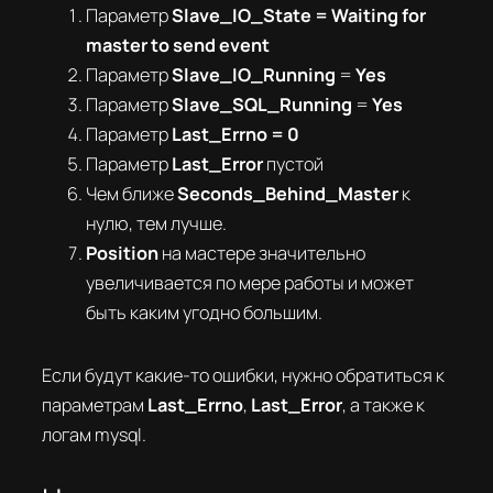
Параметр
Slave_IO_State = Waiting for
master to send event
Параметр
Slave_IO_Running
=
Yes
Параметр
Slave_SQL_Running
=
Yes
Параметр
Last_Errno = 0
Параметр
Last_Error
пустой
Чем ближе
Seconds_Behind_Master
к
нулю, тем лучше.
Position
на мастере значительно
увеличивается по мере работы и может
быть каким угодно большим.
Если будут какие-то ошибки, нужно обратиться к
параметрам
Last_Errno
,
Last_Error
, а также к
логам mysql.