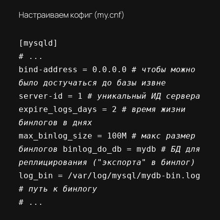
Настраиваем кофиг (my.cnf)
[mysqld] 

# ... 

bind-address = 0.0.0.0 
# чтобы можно 
было достучаться до базы извне
server-id = 1 
# уникальный ИД сервера
expire_logs_days = 2
 # время жизни 
бинлогов в днях
max_binlog_size = 100M 
# макс размер 
бинлогов
 binlog_do_db = mydb
 # БД для 
реплицирования ("экспорта" в бинлог)
log_bin = /var/log/mysql/mydb-bin.log 
# путь к бинлогу
# ...