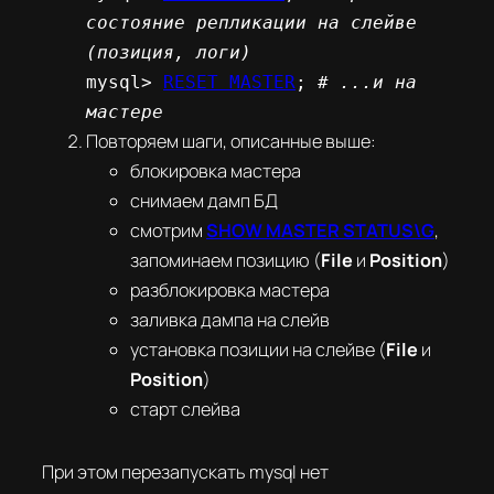
состояние репликации на слейве
(позиция, логи)
mysql>
RESET MASTER
;
# ...и на
мастере
Повторяем шаги, описанные выше:
блокировка мастера
снимаем дамп БД
смотрим
SHOW MASTER STATUS\G
,
запоминаем позицию (
File
и
Position
)
разблокировка мастера
заливка дампа на слейв
установка позиции на слейве (
File
и
Position
)
старт слейва
При этом перезапускать mysql нет