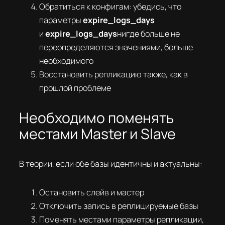
Обратиться к конфигам: убедись, что
параметры
expire_logs_days
и
expire_logs_days
нигде больше не
переопределяются значениями, больше
необходимого
Восстановить репликацию также, как в
прошлой проблеме
Необходимо поменять
местами Master и Slave
В теории, если обе базы идентичны и актуальны:
Остановить слейв и мастер
Отключить запись в реплицируемые базы
Поменять местами параметры репликации,