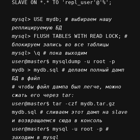
SLAVE ON *.* TO 'repl_user'@'%'; 

mysql
> USE mydb; 
# выбираем нашу 
реплицируемую БД
mysql
> FLUSH TABLES WITH READ LOCK; 
# 
блокируем запись во все таблицы
mysql
> \q 
# пока выходим
user@master
$ mysqldump -u root -p 
mydb > mydb.sql
 # делаем полный дамп 
БД в файл
# чтобы файл дампа был легче, можно 
сжать его через tar: 
user@master
$ tar -czf mydb.tar.gz 
mydb.sql 
# сливаем этот дамп на slave 
и возвращаемся сюда в консоль
user@master
$ mysql -u root -p 
# 
заходим в mysql 