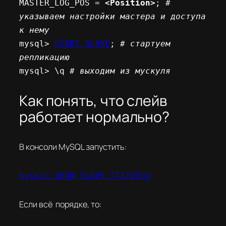
MASTER_LOG_POS = 
<Position>
;
 # 
указываем настройки мастера и доступа 
к нему 
mysql> 
START SLAVE
;
 # стартуем 
репликацию
mysql> \q 
# выходим из мускуля
Как понять, что слейв
работает нормально?
В консоли MySQL запустить:
mysql> SHOW SLAVE STATUS\G
Если всё порядке, то: