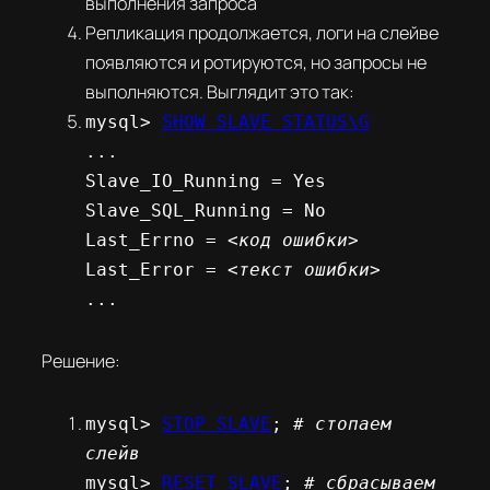
выполнения запроса
Репликация продолжается, логи на слейве
появляются и ротируются, но запросы не
выполняются. Выглядит это так:
mysql>
SHOW SLAVE STATUS\G
...
Slave_IO_Running = Yes
Slave_SQL_Running = No
Last_Errno =
<код ошибки>
Last_Error =
<текст ошибки>
...
Решение:
mysql>
STOP SLAVE
;
# стопаем
слейв
mysql>
RESET SLAVE
;
# сбрасываем