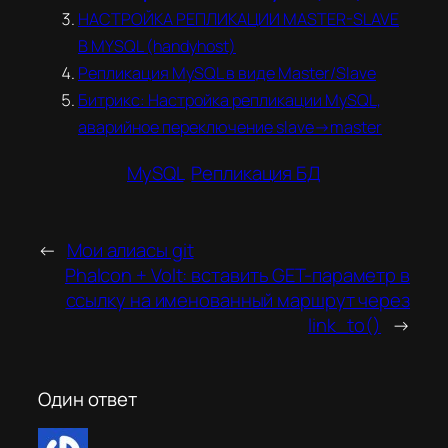
НАСТРОЙКА РЕПЛИКАЦИИ MASTER-SLAVE
В MYSQL (handyhost)
Репликация MySQL в виде Master/Slave
Битрикс: Настройка репликации MySQL,
аварийное переключение slave->master
MySQL
Репликация БД
←
Мои алиасы git
Phalcon + Volt: вставить GET-параметр в
ссылку на именованный маршрут через
link_to()
→
Один ответ