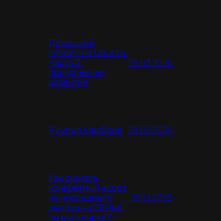
Домашний
сервер на Ubuntu.
29.03.2026
Часть 2:
применение,
развитие
28.03.2026
Я купил MacBook
Как скачать
конкретный ассет
05.12.2025
из последнего
релиза на GitHub
по регулярке?