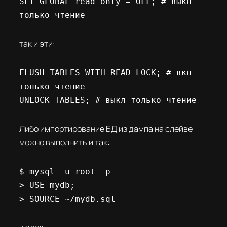
SET GLOBAL read_only = OFF; # выкл 
только чтение
так и эти:
FLUSH TABLES WITH READ LOCK; # вкл 
только чтение

UNLOCK TABLES; # выкл только чтение
Либо импортирование БД из дампа на слейве
можно выполнить и так:
$ mysql -u root -p

> USE mydb;

> SOURCE ~/mydb.sql