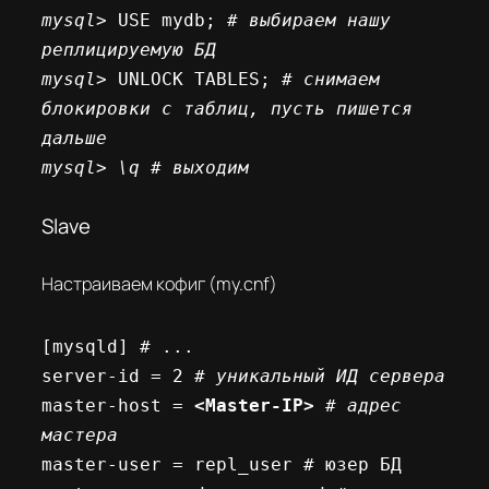
mysql
> USE mydb; 
# выбираем нашу 
реплицируемую БД 
mysql
> UNLOCK TABLES;
 # снимаем 
блокировки с таблиц, пусть пишется 
дальше 
mysql> \q # выходим
Slave
Настраиваем кофиг (my.cnf)
[mysqld] # ... 

server-id = 2
 # уникальный ИД сервера 
master-host = 
<Master-IP>
 # адрес 
мастера
master-user = repl_user # юзер БД 
