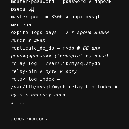
master-password = password # пароль 
юзера БД 

master-port = 3306 # порт mysql 
мастера 

expire_logs_days = 2
 # время жизни 
логов в днях
replicate_do_db = mydb
 # БД для 
реплицирования ("импорта" из лога)
relay-log = /var/lib/mysql/mydb-
relay-bin
 # путь к логу
relay-log-index = 
/var/lib/mysql/mydb-relay-bin.index
 # 
путь к индексу лога
# ...
Лезем в консоль