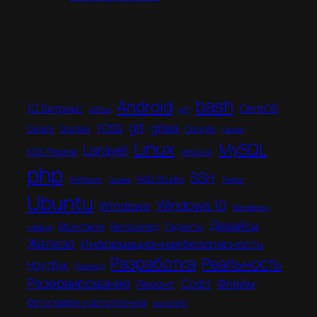
bash
Android
1C Битрикс
CentOS
ABTool
API
git
gitea
FOSS
Delphi
Docker
Google
Hasee
Linux
MySQL
Laravel
KDE Plasma
MiniDLNA
php
SSH
RAD Studio
PHPStorm
Quake
Twitter
Ubuntu
Windows 10
Windows
Wordpress
Девайсы
ВКонтакте
Велосипед
Гаджеты
xdebug
Железо
Информационная безопасность
Разработка
Реальность
Ноутбук
Перевод
Резервирование
Софт
Флейм
Ремонт
Фотография и фототехника
околоNAS