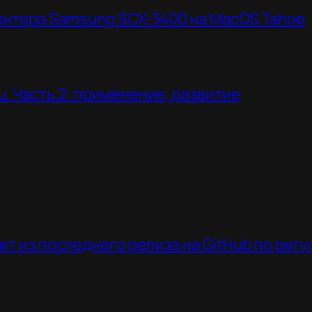
интера Samsung SCX-3400 на MacOS Tahoe
. Часть 2: применение, развитие
ет из последнего релиза на GitHub по рег