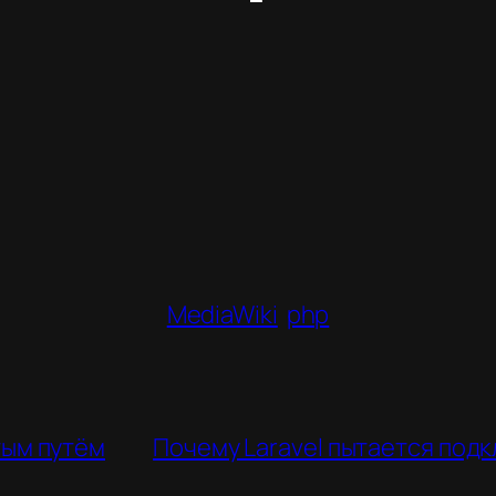
MediaWiki
php
тым путём
Почему Laravel пытается под