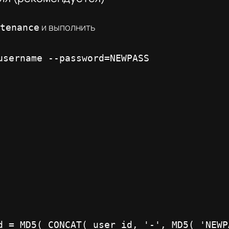
и выполнить
tenance
username --password=NEWPASS
d = MD5( CONCAT( user_id, '-', MD5( 'NEWP