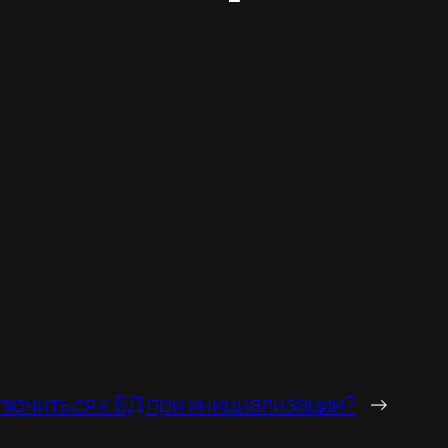
ключиться к БД при инициализации?
→