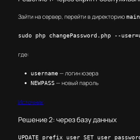
Зайти на сервер, перейти в директорию
main
sudo php changePassword.php --user=
где:
— логин юзера
username
— новый пароль
NEWPASS
Источник
Решение 2: через базу данных
UPDATE prefix_user SET user_passwor