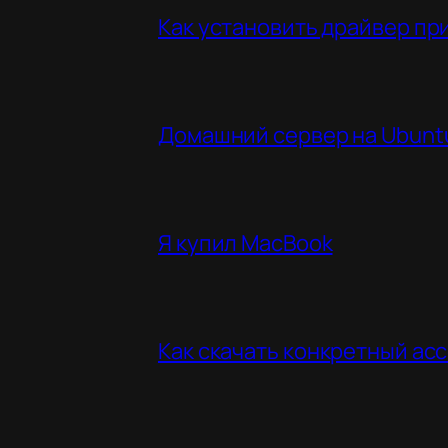
Как установить драйвер пр
Домашний сервер на Ubuntu
Я купил MacBook
Как скачать конкретный асс