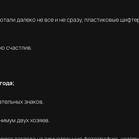
отали далеко не все и не сразу, пластиковые шифтер
но счастлив.
 года;
ательных знаков.
инимум двух хозяев.
ервого взгляда на единственную фотографию, котор