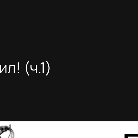
л! (ч.1)