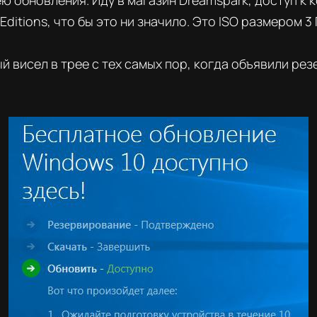
ею обновления. Иду в магазин Dreamspark, доступ к к
ditions, что бы это ни значило. Это ISO размером 3 
й висел в трее с тех самых пор, когда объявили ре