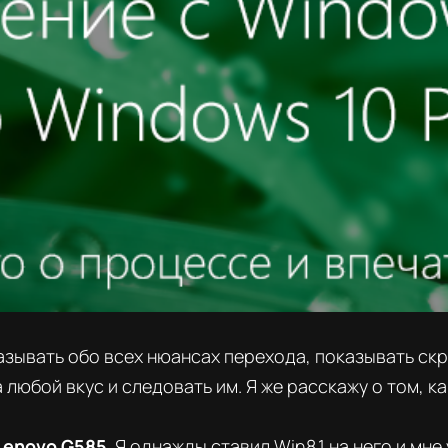
казывать обо всех нюансах перехода, показывать ск
любой вкус и следовать им. Я же расскажу о том, к
Lenovo G585
. Я однажды ставил Win8.1 на него и мне