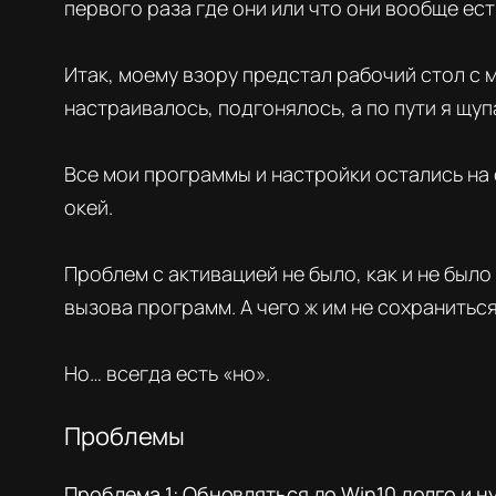
первого раза где они или что они вообще ест
Итак, моему взору предстал рабочий стол с
настраивалось, подгонялось, а по пути я щуп
Все мои программы и настройки остались на с
окей.
Проблем с активацией не было, как и не был
вызова программ. А чего ж им не сохраниться
Но… всегда есть «но».
Проблемы
Проблема 1: Обновляться до Win10 долго и н