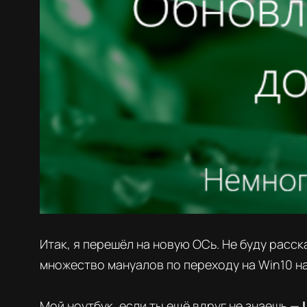
Итак, я перешёл на новую ОСь. Не буду расс
множество мануалов по переходу на Win10 на 
Мой ноутбук, если ты ещё вдруг не знаешь —