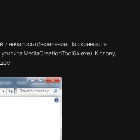
й и началось обновление. На скриншоте
утилита MediaCreationTool64.exe). К слову,
ущем.