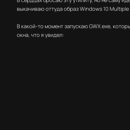
В сердцах бросаю эту утилиту, но не саму ид
выкачиваю оттуда образ Windows 10 Multiple E
В какой-то момент запускаю GWX.exe, которы
окна, что я увидел: