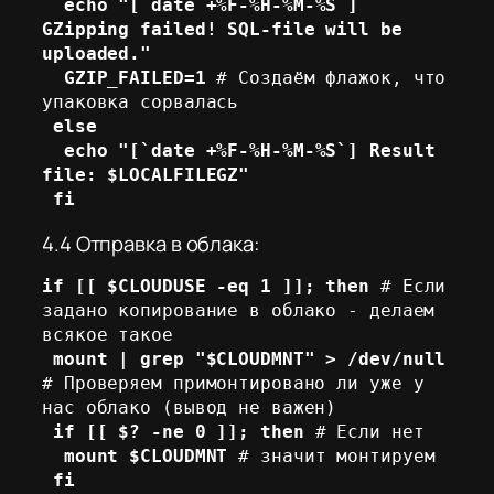
echo "[`date +%F-%H-%M-%S`] 
GZipping failed! SQL-file will be 
uploaded."
  GZIP_FAILED=1
 # Создаём флажок, что 
упаковка сорвалась

else
  echo "[`date +%F-%H-%M-%S`] Result 
file: $LOCALFILEGZ"
 fi
4.4 Отправка в облака:
if [[ $CLOUDUSE -eq 1 ]]; then
 # Если 
задано копирование в облако - делаем 
 mount | grep "$CLOUDMNT" > /dev/null
# Проверяем примонтировано ли уже у 
нас облако (вывод не важен) 

if [[ $? -ne 0 ]]; then
 # Если нет 

mount $CLOUDMNT
 # значит монтируем 

fi