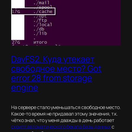
DavFS2. Куда утекает
свободное место? Got
error 28 from storage
engine
На сервере стало уменьшаться свободное место.
Какое-то время не придавал этому значения, т.к.
чётко знал, что у меня дважды в день работает
скрипт автоматического бекапа базы данных
с