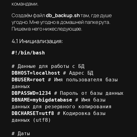
командами.
Создаём файл
db_backup.sh
там, где душе
угодно. Мне угодно в домашней папке рута.
Пишем в него нижеследующее.
4.1 Инициализация:
#!/bin/bash
DBHOST=localhost
DBUSER=root
 # Имя пользователя базы 
DBPASSWD=1234
DBNAME=mybigdatabase
 # Имя базы 
DBCHARSET=utf8
 # Кодировка базы 
данных (utf8)
