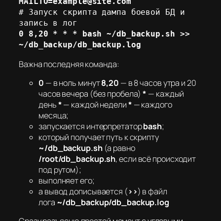
MAILTO=example@site.com
# Запуск скрипта дампа боевой БД и 
0 8,20 * * * bash ~/db_backup.sh >> 
~/db_backup/db_backup.log
Важна последняя команда:
0
— в ноль минут
8,20
— в 8 часов утра и 20
часов вечера (без пробела)
*
— каждый
день
*
— каждой недели
*
— каждого
месяца;
запускается интерпретатор
bash
;
который получает путь к скрипту
~/db_backup.sh
(а равно
/root/db_backup.sh
, если всё происходит
под рутом);
выполняет его;
а вывод дописывается (
>>
) в файл
лога
~/db_backup/db_backup.log