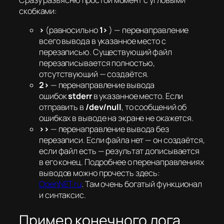
Сразу разъясню простой момент с угловыми
скобками:
>
(равносильно
1>
) — перенаправление
всего вывода в указанное место с
перезаписью. Существующий файл
перезаписывается полностью,
отсутствующий — создаётся.
2>
— перенаправление вывода
ошибок
stderr
в указанное место. Если
отправить в
/dev/null
, то сообщений об
ошибках в выводе на экране не окажется.
>>
— перенаправление вывода без
перезаписи. Если файла нет — он создаётся,
если файл есть — результат дописывается
в его конец. Подробнее о перенаправлениях
выводов можно прочесть здесь:
OpenNET.ru
. Там очень богатый функционал
и синтаксис.
Пример конечного лога