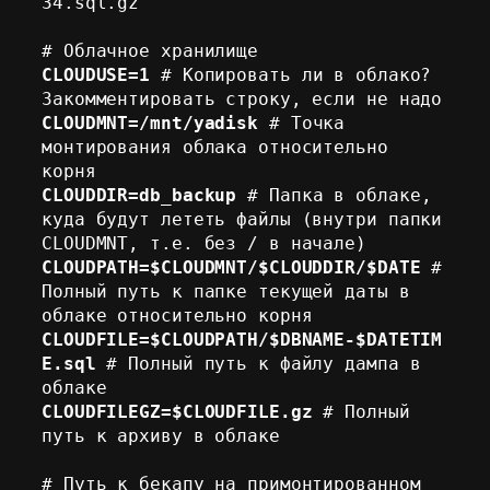
34.sql.gz

CLOUDUSE=1
 # Копировать ли в облако? 
CLOUDMNT=/mnt/yadisk
 # Точка 
монтирования облака относительно 
CLOUDDIR=db_backup
 # Папка в облаке, 
куда будут лететь файлы (внутри папки 
CLOUDPATH=$CLOUDMNT/$CLOUDDIR/$DATE
 # 
Полный путь к папке текущей даты в 
CLOUDFILE=$CLOUDPATH/$DBNAME-$DATETIM
E.sql
 # Полный путь к файлу дампа в 
CLOUDFILEGZ=$CLOUDFILE.gz
 # Полный 
путь к архиву в облаке

# Путь к бекапу на примонтированном 