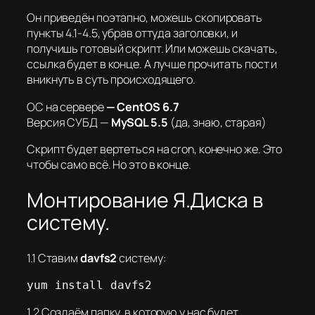
Он приведён поэтапно, можешь скопировать
пункты 4.1-4.5, убрав оттуда заголовки, и
получишь готовый скрипт. Или можешь скачать,
ссылка будет в конце. А лучше прочитать пост и
вникнуть в суть происходящего.
ОС на сервере
— CentOS 6.7
Версия СУБД —
MySQL 5.5
(да, знаю, старая)
Скрипт будет вертеться на сron, конечно же. Это
чтобы само всё. Но это в конце.
Монтирование Я.Диска в
систему.
1.1 Ставим
davfs2
систему:
yum install davfs2
1.2 Создаём папку, в которую у нас будет