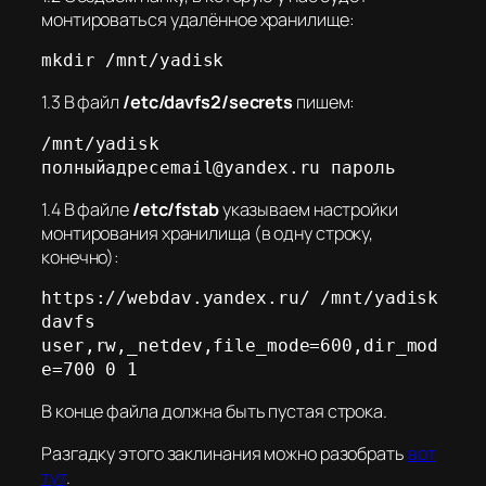
монтироваться удалённое хранилище:
mkdir /mnt/yadisk
1.3 В файл
/etc/davfs2/secrets
пишем:
/mnt/yadisk 
полныйадресemail@yandex.ru пароль
1.4 В файле
/etc/fstab
указываем настройки
монтирования хранилища (в одну строку,
конечно):
https://webdav.yandex.ru/ /mnt/yadisk 
davfs 
user,rw,_netdev,file_mode=600,dir_mod
e=700 0 1
В конце файла должна быть пустая строка.
Разгадку этого заклинания можно разобрать
вот
тут
.