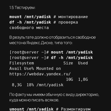
1.5 Тестируем:
mount /mnt/yadisk
df -h /mnt/yadisk
 # проверка 
свободного места
В результате должно отобразиться свободное
место на Яндекс.Диске, типа того:
[root@server ~]# 
mount /mnt/yadisk
[root@server ~]# 
df -h /mnt/yadisk
Filesystem            Size  Used 
Avail Use% Mounted on

https://webdav.yandex.ru/

                       10G  1,8G 
 8,3G  18% /mnt/yadisk
По факту мы имеем обычную с виду директорию,
куда можно писать всякое.
umount /mnt/yadisk
 # Размонтируем 