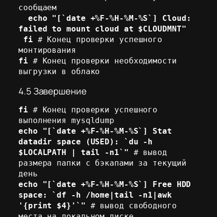
сообщаем 

echo "[`date +%F-%H-%M-%S`] Cloud: 
failed to mount cloud at $CLOUDMNT" 
 fi
 # Конец проверки успешного 
fi
 # Конец проверки необходимости 
выгрузки в облако
4.5 Завершение
fi
 # Конец проверки успешного 
echo "[`date +%F-%H-%M-%S`] Stat 
datadir space (USED): `du -h 
$LOCALPATH | tail -n1`"
 # вывод 
размера папки с бэкапами за текущий 
echo "[`date +%F-%H-%M-%S`] Free HDD 
space: `df -h /home|tail -n1|awk 
'{print $4}'`"
 # вывод свободного 