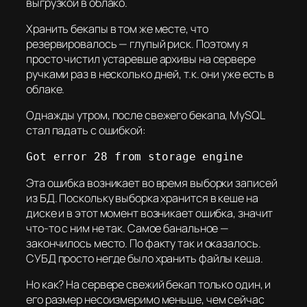
выгрузкой в облако.
Хранить бекапы в том же месте, что
резервировалось — глупый риск. Поэтому я
просто чистил устаревше архивы на сервере
ручками раз в несколько дней, т.к. они уже есть в
облаке.
Однажды утром, после свежего бекапа, MySQL
стал падать с ошибкой:
Got error 28 from storage engine
Эта ошибка возникает во время выборки записей
из БД. Поскольку выборка хранится в кеше на
диске и в этот момент возникает ошибка, значит
что-то с ним не так. Самое банальное —
закончилось место. По факту так и оказалось.
СУБД просто негде было хранить файлы кеша.
Но как? На сервере свежий бекап только один, и
его размер несоизмеримо меньше, чем сейчас