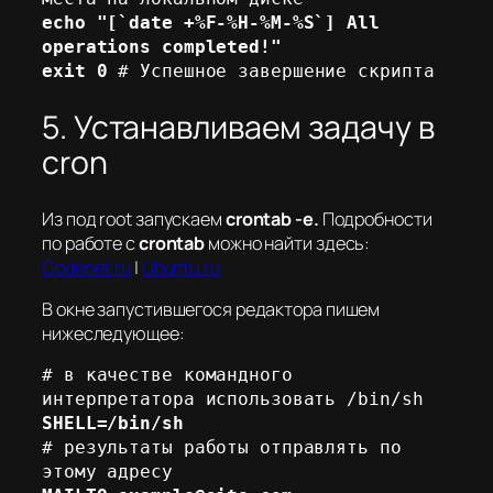
echo "[`date +%F-%H-%M-%S`] All 
operations completed!"
exit 0
 # Успешное завершение скрипта
5. Устанавливаем задачу в
cron
Из под root запускаем
crontab -e.
Подробности
по работе с
crontab
можно найти здесь:
Codenet.ru
|
Ubuntu.ru
В окне запустившегося редактора пишем
нижеследующее:
# в качестве командного 
SHELL=/bin/sh
# результаты работы отправлять по 