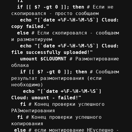
fi 
  if [[ $? -gt 0 ]]; then
 # Если не 
скопировался - просто сообщаем 

echo "[`date +%F-%H-%M-%S`] Cloud: 
copy failed." 

  else
 # Если скопировался - сообщаем 
и размонтируем 

echo "[`date +%F-%H-%M-%S`] Cloud: 
file successfully uploaded!" 
   umount $CLOUDMNT
 # Размонтирование 
облака 

if [[ $? -gt 0 ]]; then
 # Сообщаем 
результат размонтирования (если 
необходимо)

echo "[`date +%F-%H-%M-%S`] 
Cloud: umount - failed!" 
   fi
 # Конец проверки успешного 
РАЗмонтирования 

fi
 # Конец проверки успешного 
копирования 

else
 # если монтирование НЕуспешно - 