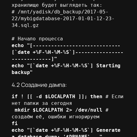
хранилище будет выглядеть так:

# /mnt/yadisk/db_backup/2017-05-
22/mybigdatabase-2017-01-01-12-23-
34.sql.gz

echo "[-----------------------------
[`date +%F-%H-%M-%S`]----------------
-------------]"
echo "[`date +%F-%H-%M-%S`] Starting 
backup"
4.2 Создание дампа:
if ! [[ -d $LOCALPATH ]]; then
 # Если 
нет папки за сегодня

mkdir $LOCALPATH 2> /dev/null
 # 
fi
echo "[`date +%F-%H-%M-%S`] Generate 
a database dump: '$DBNAME'..."