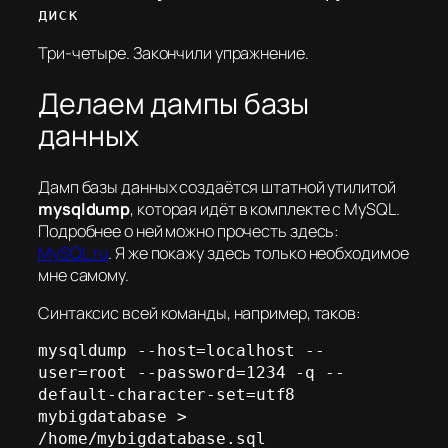
диск
Три-четыре. Закончили упражнение.
Делаем дампы базы
данных
Дамп базы данных создаётся штатной утилитой
mysqldump
, которая идёт в комплекте с MySQL.
Подробнее о ней можно прочесть здесь:
MySQL.ru
. Я же покажу здесь только необходимое
мне самому.
Синтаксис всей команды, например, таков:
mysqldump --host=localhost --
user=root --password=1234 -q --
default-character-set=utf8 
mybigdatabase > 
/home/mybigdatabase.sql