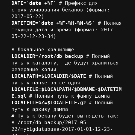
DATE=`date +%F`
 # Префикс для 
структурирования бекапов (формат: 
DATETIME=`date +%F-%H-%M-%S`
 # Полная 
текущая дата и время (формат: 2017-
05-22-12-23-34)

LOCALDIR=/root/db_backup
 # Полный 
путь к каталогу, где будут храниться 
LOCALPATH=$LOCALDIR/$DATE
 # Полный 
LOCALFILE=$LOCALPATH/$DBNAME-$DATETIM
E.sql
LOCALFILEGZ=$LOCALFILE.gz
 # Полный 
путь к архиву дампа

# Путь к бекапу будет выглядеть так:

# /root/db_backup/2017-05-
22/mybigdatabase-2017-01-01-12-23-