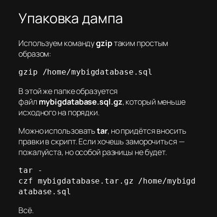
Упаковка дампа
Используем команду
gzip
таким простым
образом:
gzip /home/mybigdatabase.sql
В этой же папке образуется
файл
mybigdatabase.sql.gz
, который меньше
исходного на порядки.
Можно использовать
tar
, но придётся вносить
правки в скрипт. Если хочешь заморочиться —
пожалуйста, но особой разницы не будет.
tar -
czf mybigdatabase.tar.gz /home/mybigd
atabase.sql
Всё.