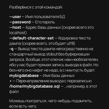
Разберёмся с этой командой:
—user
— Имя пользователя БД
—password
— Его пароль
—host
— Адрес базы данных (скорее всего это
localhost)
—default-character-set
— Кодировка текста
дампа (скорее всего, это будет utf8)
-q
— Вывод текста дампа непосредственно на
стандартный вывод stdout без буферизации
запроса. Вообще, этот ключик нам необязателен,
ибо у нас будет прямая запись вывода в файл. Но
без него оно нафиг не надо, а с ним пусть будет.
mybigdatabase
— Имя базы данных
>
— Перенаправление вывода с перезаписью
/home/mybigdatabase.sql
— …например, в этот
файл
Можешь поиграться, чего-нибудь подампить,
если есть чего.