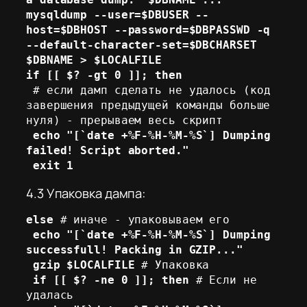
mysqldump --user=$DBUSER --
host=$DBHOST --password=$DBPASSWD -q 
--default-character-set=$DBCHARSET 
$DBNAME > $LOCALFILE
if [[ $? -gt 0 ]]; then
 # если дамп сделать не удалось (код 
завершения предыдущей команды больше 
нуля) - прерываем весь скрипт

echo "[`date +%F-%H-%M-%S`] Dumping 
failed! Script aborted."
 exit 1
4.3 Упаковка дампа:
else
 # иначе - упаковываем его

echo "[`date +%F-%H-%M-%S`] Dumping 
successfull! Packing in GZIP..."
 gzip $LOCALFILE
 # Упаковка

if [[ $? -ne 0 ]]; then
 # Если не 
удалась
