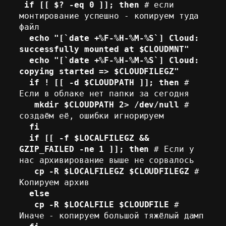
if [[ $? -eq 0 ]]; then
 # если 
монтирование успешно - копируем туда 
файл 

echo "[`date +%F-%H-%M-%S`] Cloud: 
successfully mounted at $CLOUDMNT" 
  echo "[`date +%F-%H-%M-%S`] Cloud: 
copying started => $CLOUDFILEGZ" 
  if ! [[ -d $CLOUDPATH ]]; then
 # 
Если в облаке нет папки за сегодня 

mkdir $CLOUDPATH 2> /dev/null
 # 
создаём её, ошибки игнорируем 

fi 
  if [[ -f $LOCALFILEGZ && 
GZIP_FAILED -ne 1 ]]; then
 # Если у 
нас архивирование выше не сорвалось 

cp -R $LOCALFILEGZ $CLOUDFILEGZ
 # 
Копируем архив 

else 
   cp -R $LOCALFILE $CLOUDFILE
 # 
Иначе - копируем большой тяжёлый дамп 
