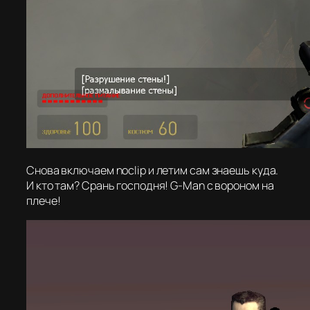
Снова включаем noclip и летим сам знаешь куда.
И кто там? Срань господня! G-Man с вороном на
плече!