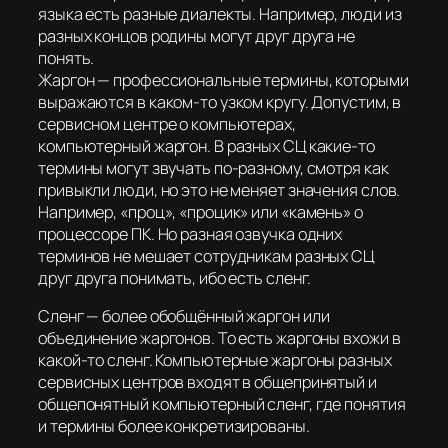
языка есть разные диалекты. Например, люди из
разных концов родины могут друг друга не
понять.
Жаргон — профессиональные термины, которыми
выражаются в каком-то узком кругу. Допустим, в
сервисном центре о компьютерах,
компьютерный жаргон. В разных СЦ какие-то
термины могут звучать по-разному, смотря как
привыкли люди, но это не меняет значения слов.
Например, «проц», «процик» или «камень» о
процессоре ПК. Но разная озвучка одних
терминов не мешает сотрудникам разных СЦ
друг друга понимать, ибо есть сленг.
Сленг — более обобщённый жаргон или
объединение жаргонов. То есть жаргоны вхожи в
какой-то сленг. Компьютерные жаргоны разных
сервисных центров входят в общепринятый и
общепонятный компьютерный сленг, где понятия
и термины более конкретизированы.