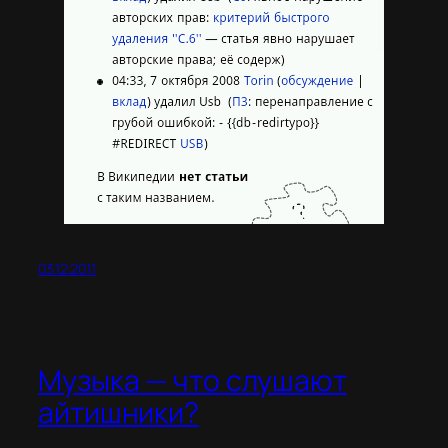
03.12.2011
Музыка — что слушают
айтишники?