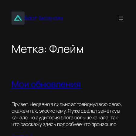
Перейти
к
Блог Аксенова
содержимому
Метка:
Флейм
Мои обновления
Привет. Недавно я сильно апгрейднул всю свою,
скажем так, экосистему. Я уже сделал заметку в
канале, но аудитория блога больше канала, так
что расскажу здесь подробнее что произошло.
(далее…)