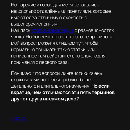
Но наречие и говор для меня оставались
нексколько отдалёнными понятиями, которые
имеют едва отличимую схожесть с
вышеперечисленным.
Нашлась
статья в википедии
о разновидностях
языка. Но более яркого света это не пролило на
мой вопрос: может я слишком туп, чтобы
нормально понимать такие статьи, или
написанное там действительно сложно для
понимания с первого раза.
Понимаю, что вопросы лингвистики очень
сложны сами по себе и требуют более
детального и длительного изучения.
Но если
вкратце, чем отличаются эти пять терминов
друг от друга на самом деле?
11.07.2015