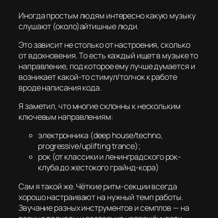
Иногда простым людям интересно какую музыку
слушают (около)айтишные люди.
Это зависит не столько от настроения, сколько
от вдохновения. То есть каждый ищет в музыке то
направление, под которое ему лучше думается и
возникает какой-то стимул/толчок к работе
вроде написания кода.
Я заметил, что многие склонны к нескольким
ключевым направлениям:
электронника (deep house/techno,
progressive/uplifting trance);
рок (от классики и ленинградского рок-
клуба до жестокого грайнд-кора)
Сам я такой же. Чёткие ритм-секции всегда
хорошо настраивают на нужный темп работы.
Звучание разных инструментов и семплов — на