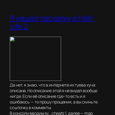
Я нашёл пасхалку в Half-
Life 2
Да нет, я знаю, что в интернете их туева хуча
описана. Но описание этой я не видел вообще
нигде. Если её описание где-то есть и я
ошибаюсь — то прошу прощения, а вы скиньте
ссылочку в комменты.
В консоли вводим sv_cheats 1, далее — map