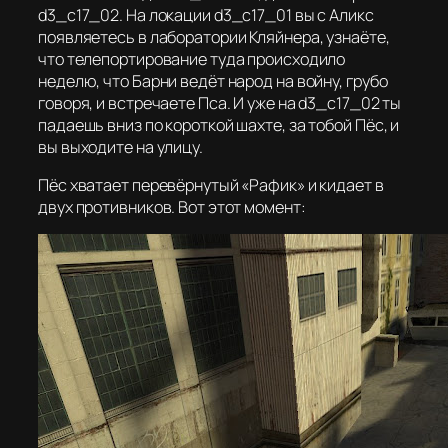
d3_c17_02. На локации d3_c17_01 вы с Аликс
появляетесь в лаборатории Кляйнера, узнаёте,
что телепортирование туда происходило
неделю, что Барни ведёт народ на войну, грубо
говоря, и встречаете Пса. И уже на d3_c17_02 ты
падаешь вниз по короткой шахте, за тобой Пёс, и
вы выходите на улицу.
Пёс хватает перевёрнутый «Рафик» и кидает в
двух противников. Вот этот момент: