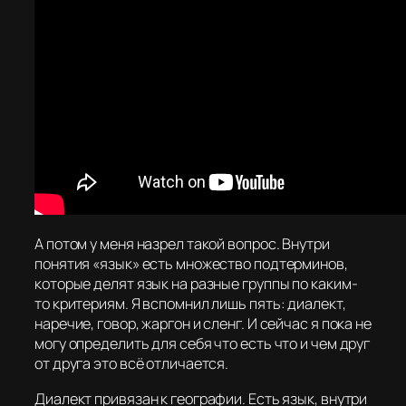
А потом у меня назрел такой вопрос. Внутри
понятия «язык» есть множество подтерминов,
которые делят язык на разные группы по каким-
то критериям. Я вспомнил лишь пять: диалект,
наречие, говор, жаргон и сленг. И сейчас я пока не
могу определить для себя что есть что и чем друг
от друга это всё отличается.
Диалект привязан к географии. Есть язык, внутри