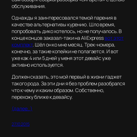
обслуживания.
Однажды я заинтересовался темой парения в
качестве альтернативы курению. Шло время,
попробовать дико хотелось, но не получалось. В
конце концов заказал-таки на AliExpress
вот этот
комплект
. Шёл он ко мне месяц. Трек-номера,
конечно, за такие копейки не полагается. И вот
уже как 4 или 5 дней у меня этот девайс уже
активно используется.
Должен сказать, это мой первый в жизни гаджет
такого рода. За эти дни я без проблем разобрался
что к чему и каким образом. Собственно,
перехожу ближе к девайсу.
(далее…)
27.10.2015