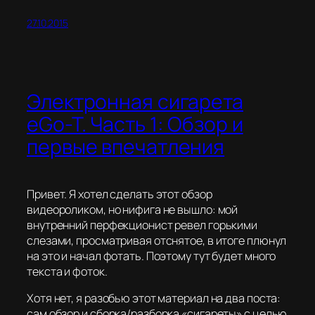
27.10.2015
Электронная сигарета
eGo-T. Часть 1: Обзор и
первые впечатления
Привет. Я хотел сделать этот обзор
видеороликом, но нифига не вышло: мой
внутренний перфекционист ревел горькими
слезами, просматривая отснятое, в итоге плюнул
на это и начал фотать. Поэтому тут будет много
текста и фоток.
Хотя нет, я разобью этот материал на два поста:
сам обзор и сборка/разборка «сигареты» с целью