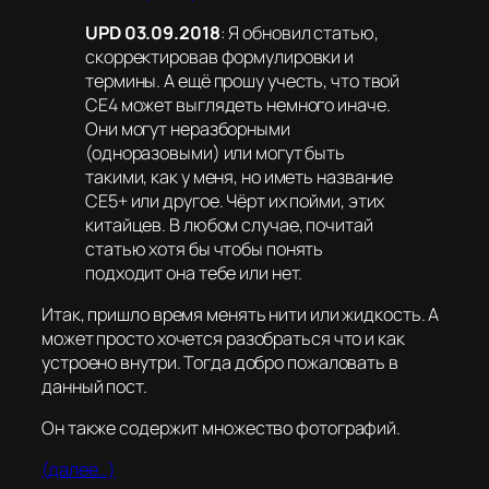
UPD 03.09.2018
: Я обновил статью,
скорректировав формулировки и
термины. А ещё прошу учесть, что твой
CE4 может выглядеть немного иначе.
Они могут неразборными
(одноразовыми) или могут быть
такими, как у меня, но иметь название
CE5+ или другое. Чёрт их пойми, этих
китайцев. В любом случае, почитай
статью хотя бы чтобы понять
подходит она тебе или нет.
Итак, пришло время менять нити или жидкость. А
может просто хочется разобраться что и как
устроено внутри. Тогда добро пожаловать в
данный пост.
Он также содержит множество фотографий.
(далее…)