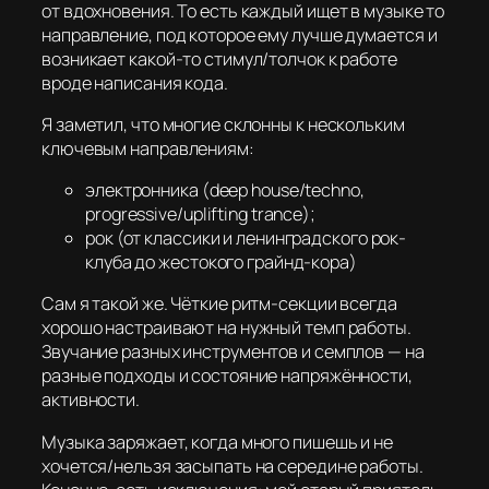
от вдохновения. То есть каждый ищет в музыке то
направление, под которое ему лучше думается и
возникает какой-то стимул/толчок к работе
вроде написания кода.
Я заметил, что многие склонны к нескольким
ключевым направлениям:
электронника (deep house/techno,
progressive/uplifting trance);
рок (от классики и ленинградского рок-
клуба до жестокого грайнд-кора)
Сам я такой же. Чёткие ритм-секции всегда
хорошо настраивают на нужный темп работы.
Звучание разных инструментов и семплов — на
разные подходы и состояние напряжённости,
активности.
Музыка заряжает, когда много пишешь и не
хочется/нельзя засыпать на середине работы.